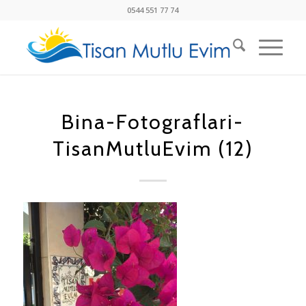
0544 551 77 74
Bina-Fotograflari-
TisanMutluEvim (12)