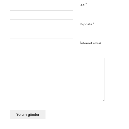
*
Ad
*
E-posta
İnternet sitesi