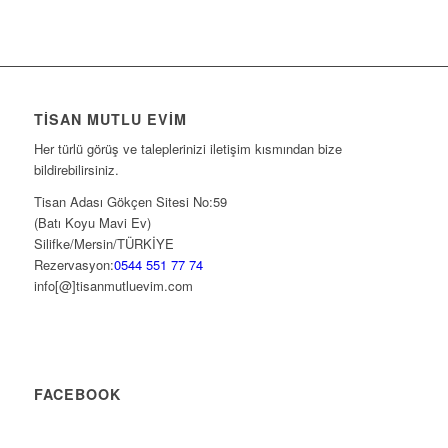
TISAN MUTLU EVIM
Her türlü görüş ve taleplerinizi iletişim kısmından bize
bildirebilirsiniz.
Tisan Adası Gökçen Sitesi No:59
(Batı Koyu Mavi Ev)
Silifke/Mersin/TÜRKİYE
Rezervasyon:
0544 551 77 74
info[@]tisanmutluevim.com
FACEBOOK