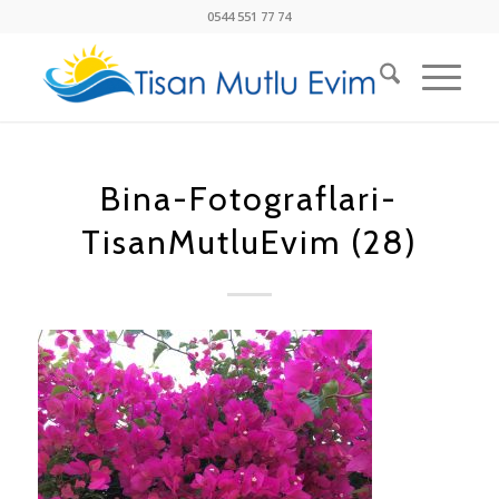
0544 551 77 74
Bina-Fotograflari-
TisanMutluEvim (28)