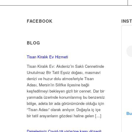
FACEBOOK
INS
BLOG
Tisan Kiralık Ev Hizmeti
Tisan Kiralık Ev: Akdeniz’in Saklı Cennetinde
Unutulmaz Bir Tatil Eşsiz doğası, masmavi
denizi ve huzur dolu atmosferiyle Tisan
Adası, Mersin’in Silifke ilçesine bağlı
keşfedilmeyi bekleyen gizli bir cennet. Dar bir
yarımada üzerinde konumlanmış bu benzersiz
bölge, adeta bir ada görünümünde olduğu için
“Tisan Adası” olarak anılıyor. Doğayla iç içe
Bu
bir tatil arayanların gözdesi haline gelen […]
Dairelerimiz Covid-19 virüsüne karşı düzenli