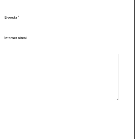
*
E-posta
İnternet sitesi