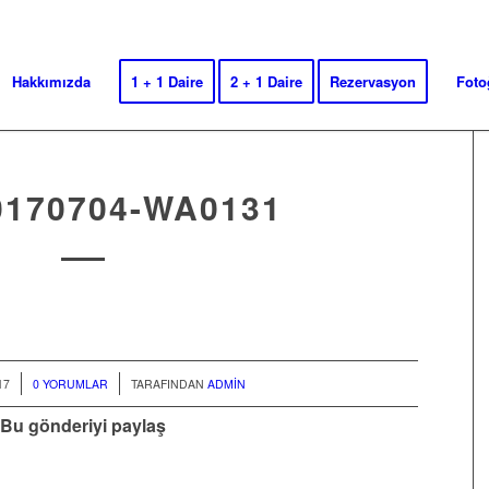
Hakkımızda
1 + 1 Daire
2 + 1 Daire
Rezervasyon
Foto
0170704-WA0131
/
17
0 YORUMLAR
TARAFINDAN
ADMIN
Bu gönderiyi paylaş