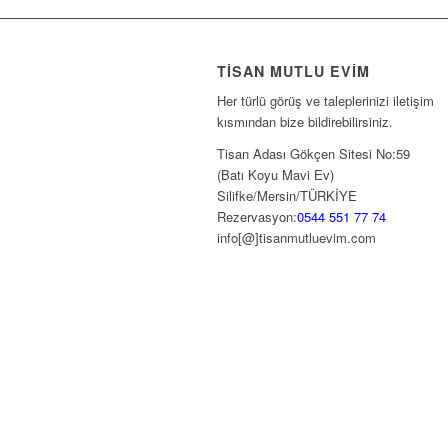
TISAN MUTLU EVIM
Her türlü görüş ve taleplerinizi iletişim
kısmından bize bildirebilirsiniz.
Tisan Adası Gökçen Sitesi No:59
(Batı Koyu Mavi Ev)
Silifke/Mersin/TÜRKİYE
Rezervasyon:
0544 551 77 74
info[@]tisanmutluevim.com